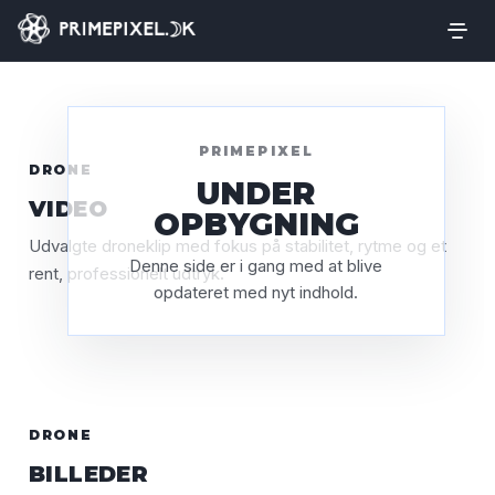
PRIMEPIXEL
DRONE
UNDER
VIDEO
OPBYGNING
Udvalgte droneklip med fokus på stabilitet, rytme og et
TITEL HER
Denne side er i gang med at blive
rent, professionelt udtryk.
TITEL HER
Drone · Cinematic
opdateret med nyt indhold.
Drone · Real Estate
DRONE
BILLEDER