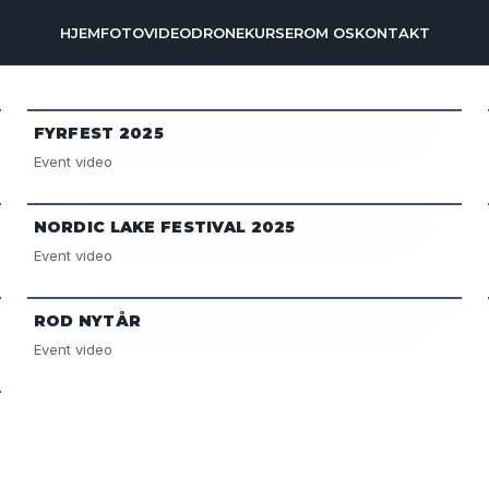
HJEM
FOTO
VIDEO
DRONE
KURSER
OM OS
KONTAKT
FYRFEST 2025
Event video
NORDIC LAKE FESTIVAL 2025
Event video
ROD NYTÅR
Event video