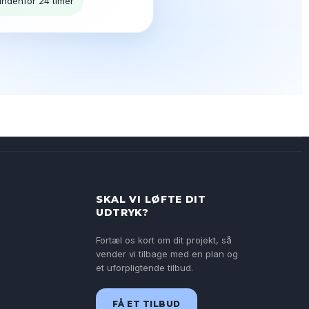
 indenfor 24 timer
SKAL VI LØFTE DIT
UDTRYK?
Fortæl os kort om dit projekt, så
vender vi tilbage med en plan og
et uforpligtende tilbud.
FÅ ET TILBUD