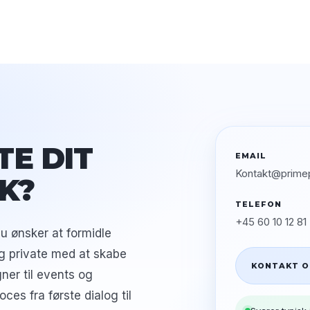
TE DIT
EMAIL
Kontakt@primep
K?
TELEFON
+45 60 10 12 81
du ønsker at formidle
g private med at skabe
KONTAKT O
ner til events og
ces fra første dialog til